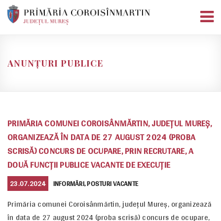
Skip
to
content
ANUNȚURI PUBLICE
PRIMĂRIA COMUNEI COROISÂNMĂRTIN, JUDEŢUL MUREŞ,
ORGANIZEAZĂ ÎN DATA DE 27 AUGUST 2024 (PROBA
SCRISĂ) CONCURS DE OCUPARE, PRIN RECRUTARE, A
DOUĂ FUNCŢII PUBLICE VACANTE DE EXECUŢIE
POSTED
CATEGORIES
23.07.2024
INFORMĂRI
,
POSTURI VACANTE
ON
Primăria comunei Coroisânmărtin, judeţul Mureş, organizează
în data de 27 august 2024 (proba scrisă) concurs de ocupare,