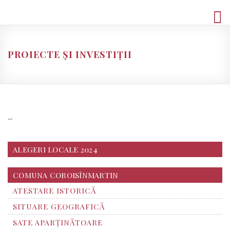
Skip
to
content
PROIECTE ȘI INVESTIȚII
…
ALEGERI LOCALE 2024
COMUNA COROISÎNMARTIN
ATESTARE ISTORICĂ
SITUARE GEOGRAFICĂ
SATE APARȚINĂTOARE