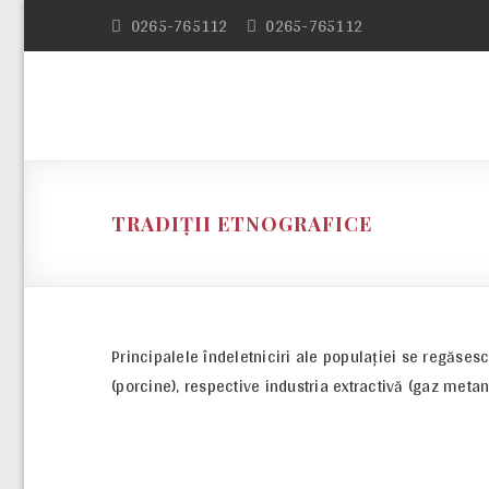
Skip
0265-765112
0265-765112
to
content
TRADIȚII ETNOGRAFICE
Principalele îndeletniciri ale populaţiei se regăsesc
(porcine), respective industria extractivă (gaz metan