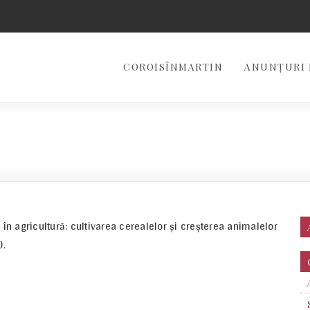
COROISÎNMARTIN
ANUNȚURI 
 în agricultură: cultivarea cerealelor şi creşterea animalelor
).