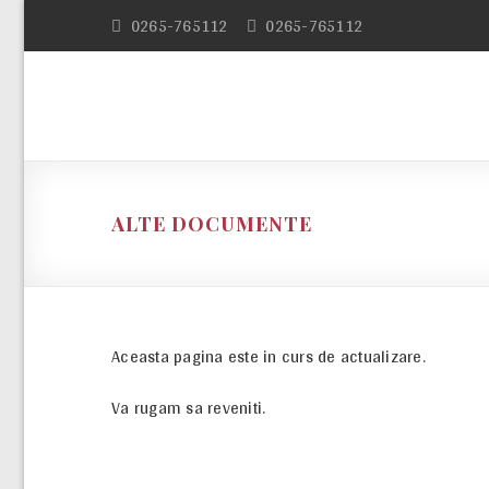
Skip
0265-765112
0265-765112
to
content
ALTE DOCUMENTE
Aceasta pagina este in curs de actualizare.
Va rugam sa reveniti.