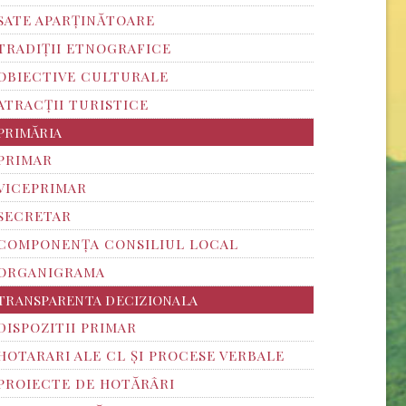
SATE APARȚINĂTOARE
TRADIȚII ETNOGRAFICE
OBIECTIVE CULTURALE
ATRACȚII TURISTICE
PRIMĂRIA
PRIMAR
VICEPRIMAR
SECRETAR
COMPONENȚA CONSILIUL LOCAL
ORGANIGRAMA
TRANSPARENTA DECIZIONALA
DISPOZITII PRIMAR
HOTARARI ALE CL ȘI PROCESE VERBALE
PROIECTE DE HOTĂRÂRI