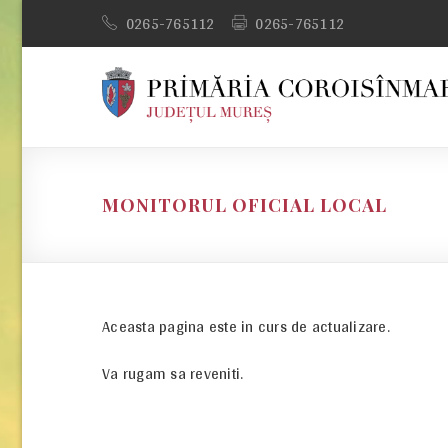
Skip
0265-765112
0265-765112
to
content
MONITORUL OFICIAL LOCAL
Aceasta pagina este in curs de actualizare.
Va rugam sa reveniti.