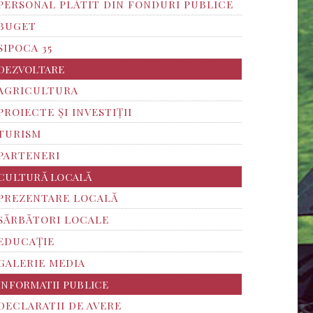
PERSONAL PLĂTIT DIN FONDURI PUBLICE
BUGET
SIPOCA 35
DEZVOLTARE
AGRICULTURA
PROIECTE ȘI INVESTIȚII
TURISM
PARTENERI
CULTURĂ LOCALĂ
PREZENTARE LOCALĂ
SĂRBĂTORI LOCALE
EDUCAȚIE
GALERIE MEDIA
INFORMATII PUBLICE
DECLARATII DE AVERE