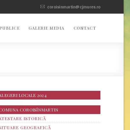
coroisinmartin@cjmures.ro
PUBLICE
GALERIE MEDIA
CONTACT
ALEGERI LOCALE 2024
COMUNA COROISÎNMARTIN
ATESTARE ISTORICĂ
SITUARE GEOGRAFICĂ