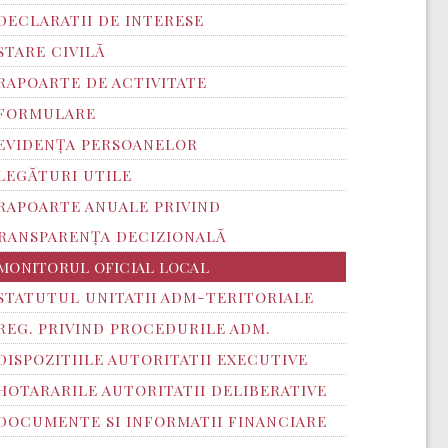
DECLARATII DE INTERESE
STARE CIVILĂ
RAPOARTE DE ACTIVITATE
FORMULARE
EVIDENȚA PERSOANELOR
LEGĂTURI UTILE
RAPOARTE ANUALE PRIVIND
RANSPARENŢA DECIZIONALĂ
MONITORUL OFICIAL LOCAL
STATUTUL UNITATII ADM-TERITORIALE
REG. PRIVIND PROCEDURILE ADM.
DISPOZITIILE AUTORITATII EXECUTIVE
HOTARARILE AUTORITATII DELIBERATIVE
DOCUMENTE SI INFORMATII FINANCIARE