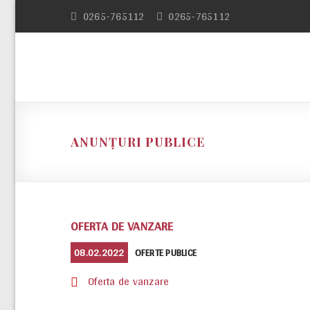
Skip
0265-765112
0265-765112
to
content
ANUNȚURI PUBLICE
OFERTA DE VANZARE
POSTED
CATEGORIES
08.02.2022
OFERTE PUBLICE
ON
Oferta de vanzare