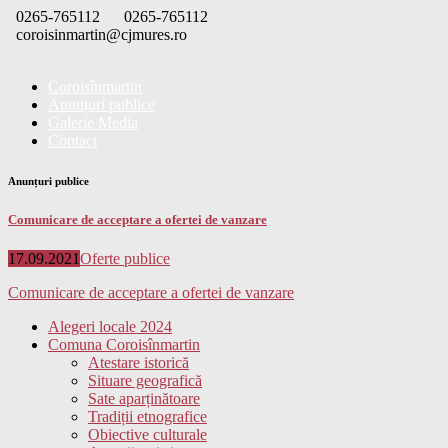
Skip
0265-765112
0265-765112
to
coroisinmartin@cjmures.ro
content
Coroisînmartin
Anunțuri publice
Galerie Media
Contact
Anunțuri publice
Comunicare de acceptare a ofertei de vanzare
Posted
Categories
17.09.2021
Oferte publice
on
Comunicare de acceptare a ofertei de vanzare
Alegeri locale 2024
Comuna Coroisînmartin
Atestare istorică
Situare geografică
Sate aparținătoare
Tradiții etnografice
Obiective culturale