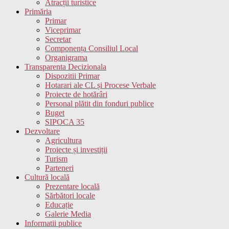
Atracții turistice
Primăria
Primar
Viceprimar
Secretar
Componența Consiliul Local
Organigrama
Transparenta Decizionala
Dispozitii Primar
Hotarari ale CL și Procese Verbale
Proiecte de hotărâri
Personal plătit din fonduri publice
Buget
SIPOCA 35
Dezvoltare
Agricultura
Proiecte și investiții
Turism
Parteneri
Cultură locală
Prezentare locală
Sărbători locale
Educație
Galerie Media
Informatii publice