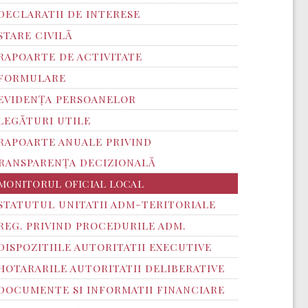
DECLARATII DE INTERESE
STARE CIVILĂ
RAPOARTE DE ACTIVITATE
FORMULARE
EVIDENȚA PERSOANELOR
LEGĂTURI UTILE
RAPOARTE ANUALE PRIVIND
RANSPARENŢA DECIZIONALĂ
MONITORUL OFICIAL LOCAL
STATUTUL UNITATII ADM-TERITORIALE
REG. PRIVIND PROCEDURILE ADM.
DISPOZITIILE AUTORITATII EXECUTIVE
HOTARARILE AUTORITATII DELIBERATIVE
DOCUMENTE SI INFORMATII FINANCIARE