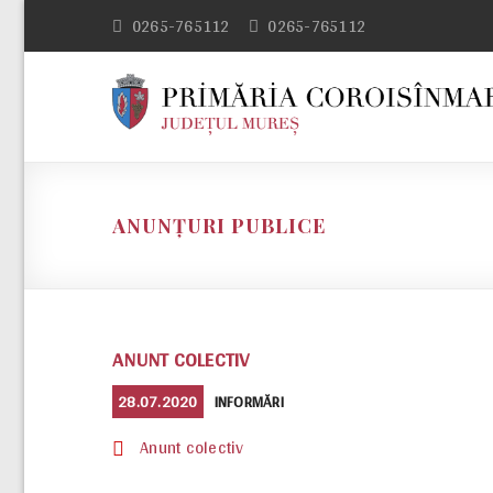
Skip
0265-765112
0265-765112
to
content
ANUNȚURI PUBLICE
ANUNT COLECTIV
POSTED
CATEGORIES
28.07.2020
INFORMĂRI
ON
Anunt colectiv