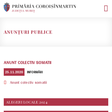
Skip
to
content
ANUNȚURI PUBLICE
ANUNT COLECTIV SOMATII
POSTED
CATEGORIES
25.11.2020
INFORMĂRI
ON
Anunt colectiv somatii
ALEGERI LOCALE 2024