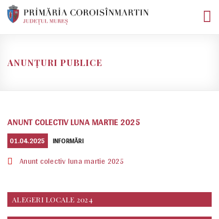
Skip
to
content
ANUNȚURI PUBLICE
ANUNT COLECTIV LUNA MARTIE 2025
POSTED
CATEGORIES
01.04.2025
INFORMĂRI
ON
Anunt colectiv luna martie 2025
ALEGERI LOCALE 2024