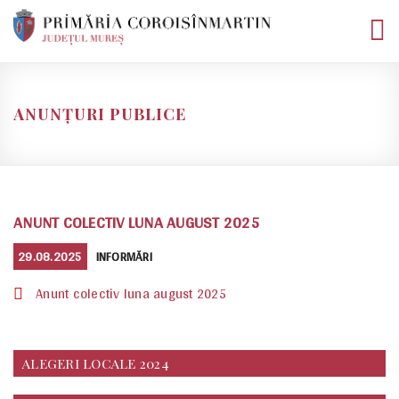
Skip
to
content
ANUNȚURI PUBLICE
ANUNT COLECTIV LUNA AUGUST 2025
POSTED
CATEGORIES
29.08.2025
INFORMĂRI
ON
Anunt colectiv luna august 2025
ALEGERI LOCALE 2024