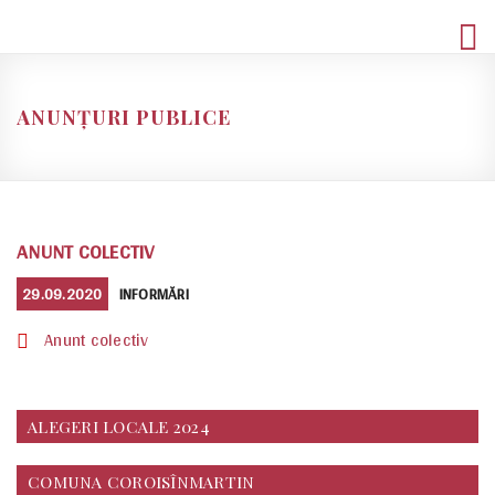
Skip
to
content
ANUNȚURI PUBLICE
ANUNT COLECTIV
POSTED
CATEGORIES
29.09.2020
INFORMĂRI
ON
Anunt colectiv
ALEGERI LOCALE 2024
COMUNA COROISÎNMARTIN